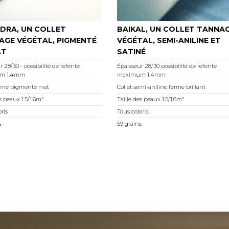
DRA, UN COLLET
BAIKAL, UN COLLET TANNA
AGE VÉGÉTAL, PIGMENTÉ
VÉGÉTAL, SEMI-ANILINE ET
AT
SATINÉ
 28/30 - possibilité de refente
Épaisseur 28/30 possibilité de refente
m 1.4mm
maximum 1.4mm
erme pigmenté mat
Collet semi-aniline ferme brillant
s peaux 1.5/1.6m²
Taille des peaux 1.5/1.6m²
ris
Tous coloris
s
59 grains