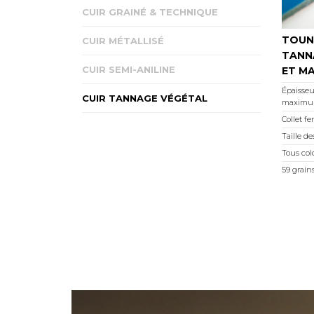
CUIR GRAINÉ & TECHNIQUE
TOUN
CUIR MÉTALLISÉ
TANN
CUIR SEMI-ANILINE
ET M
Épaisseur
CUIR TANNAGE VÉGÉTAL
maximu
Collet f
Taille de
Tous colo
59 grain