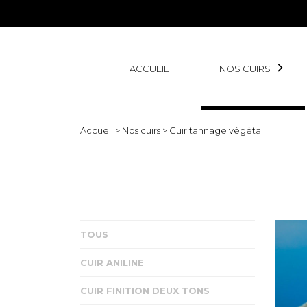
ACCUEIL
NOS CUIRS
Accueil
>
Nos cuirs
>
Cuir tannage végétal
TOUS
CUIR ANILINE
CUIR FINITION DEUX TONS