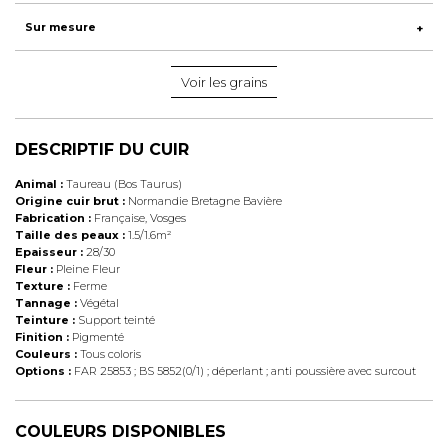
Sur mesure
Voir les grains
DESCRIPTIF DU CUIR
Animal :
Taureau (Bos Taurus)
Origine cuir brut :
Normandie Bretagne Bavière
Fabrication :
Française, Vosges
Taille des peaux :
1.5/1.6m²
Epaisseur :
28/30
Fleur :
Pleine Fleur
Texture :
Ferme
Tannage :
Végétal
Teinture :
Support teinté
Finition :
Pigmenté
Couleurs :
Tous coloris
Options :
FAR 25853 ; BS 5852(0/1) ; déperlant ; anti poussière avec surcout
COULEURS DISPONIBLES