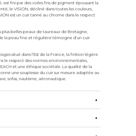
, est fini par des voiles fins de pigment épousant la
té, le VISION, décliné dans toutes les couleurs,
SION est un cuir tanné au chrome dans le respect
es plus belles peaux de taureaux de Bretagne,
e la peau fine et régulière témoigne d’un cuir
osges situé dans l’Est de la France, la finition légère
dans le respect des normes environnementales,
CH et une éthique sociétale. La qualité de la
onne une souplesse du cuir sur mesure adaptée au
xe, sofas, nautisme, aéronautique.