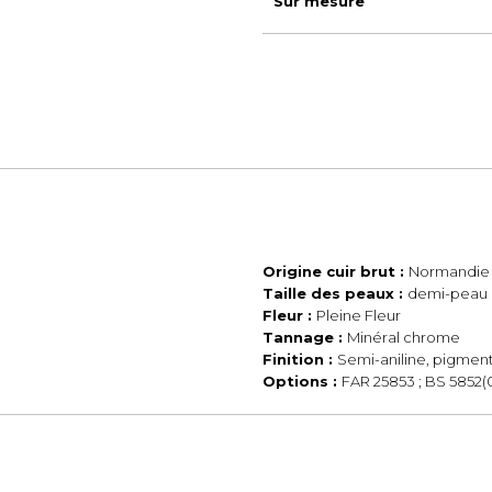
Sur mesure
Origine cuir brut :
Normandie 
Taille des peaux :
demi-peau 
Fleur :
Pleine Fleur
Tannage :
Minéral chrome
Finition :
Semi-aniline, pigmen
Options :
FAR 25853 ; BS 5852(0/