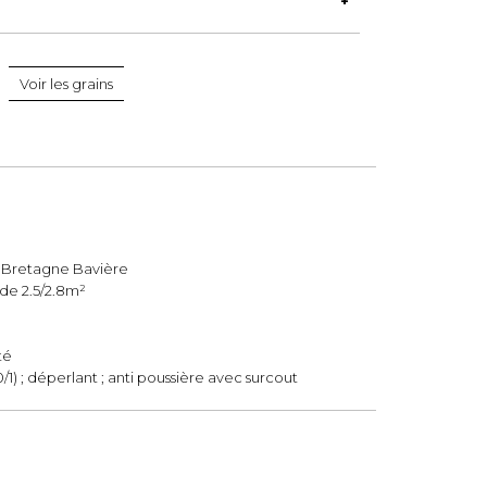
Voir les grains
Bretagne Bavière
de 2.5/2.8m²
té
1) ; déperlant ; anti poussière avec surcout